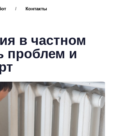
бот
/
Контакты
ия в частном
ь проблем и
рт