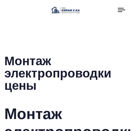
To
na
Монтаж
электропроводки
цены
Монтаж