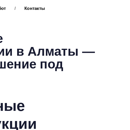
бот
/
Контакты
е
ии в Алматы —
шение под
ные
укции