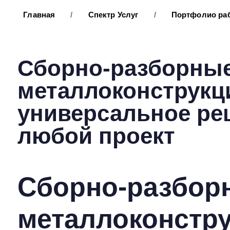
Главная
/
Спектр Услуг
/
Портфолио ра
Сборно-разборны
металлоконструкц
универсальное ре
любой проект
Сборно-разбор
металлоконстр