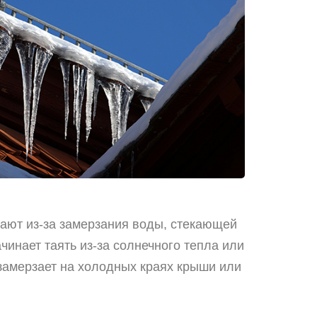
кают из-за замерзания воды, стекающей
ачинает таять из-за солнечного тепла или
 замерзает на холодных краях крыши или