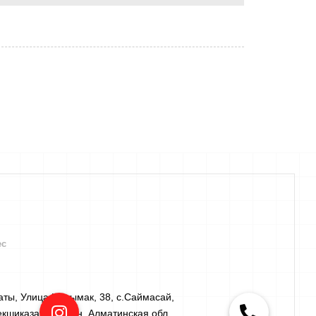
ес
ты, Улица Ынтымак, 38​, с.Саймасай,
кшиказахский р-н, Алматинская обл